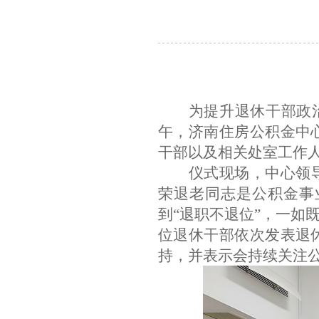
为提升退休干部政
午，
济南住房公积金中
干部以及相关处室工作
仪式现场，中心领
荣退老同志是公积金事
到
“退职不退位”
，一如
位退休干部
依次发表
退
持
，并
表示
会持续关注