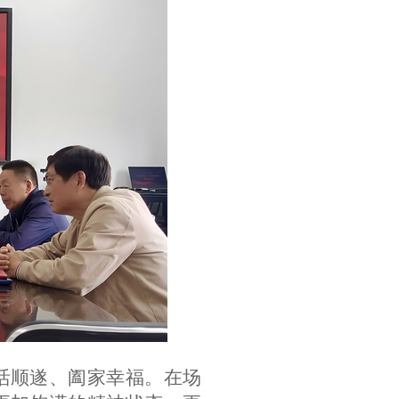
活顺遂、
阖家幸福
。在场