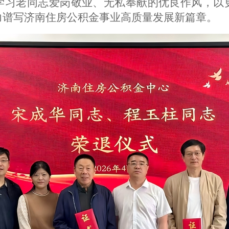
学习
老
同志
爱岗敬业、无私奉献的优良作风，以
力谱写济南住房公积金事业高质量发展新篇章。