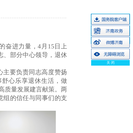
的奋进力量，
4月15日
上
志、部分中心
领导
，
退休
关 闭
心主要负责同志高度赞扬
够
舒心乐享退休生活，
做
高质量发展建言
献策
。两
党组
的信任
与同事们的
支