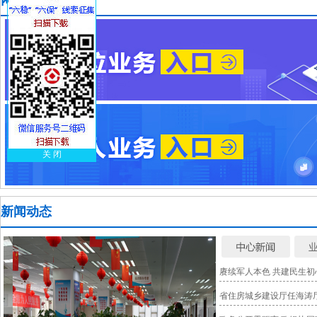
网上大厅
关 闭
新闻动态
赓续军人本色 共建民生初
省住房城乡建设厅任海涛厅